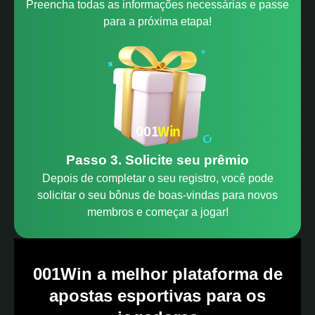
Preencha todas as informações necessárias e passe
para a próxima etapa!
Passo 3. Solicite seu prêmio
Depois de completar o seu registro, você pode
solicitar o seu bônus de boas-vindas para novos
membros e começar a jogar!
001Win a melhor plataforma de
apostas esportivas para os