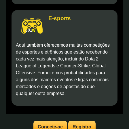
E-sports
Aqui também oferecemos muitas competições
de esportes eletrônicos que estão recebendo
cada vez mais atenção, incluindo Dota 2,
League of Legends e Counter-Strike: Global
Offensive. Fornecemos probabilidades para
alguns dos maiores eventos e ligas com mais
mercados e opções de apostas do que
qualquer outra empresa.
Conecte-se
Registro