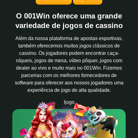
O 001Win oferece uma grande
variedade de jogos de cassino
Além da nossa plataforma de apostas esportivas,
também oferecemos muitos jogos clássicos de
cassino. Os jogadores podem encontrar caça-
níqueis, jogos de mesa, vídeo pôquer, jogos com
dealer ao vivo e muito mais no 001Win. Fizemos
parcerias com os melhores fornecedores de
software para oferecer aos nossos jogadores uma
experiência de jogo de alta qualidade.
Ijogo