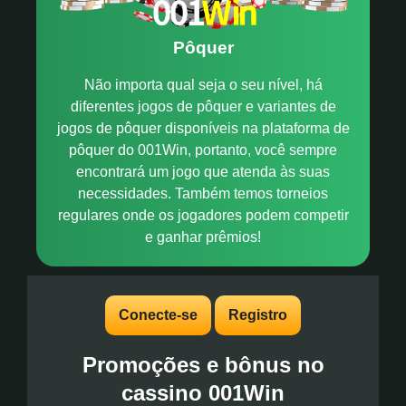
Pôquer
Não importa qual seja o seu nível, há
diferentes jogos de pôquer e variantes de
jogos de pôquer disponíveis na plataforma de
pôquer do 001Win, portanto, você sempre
encontrará um jogo que atenda às suas
necessidades. Também temos torneios
regulares onde os jogadores podem competir
e ganhar prêmios!
Conecte-se
Registro
Promoções e bônus no
cassino 001Win