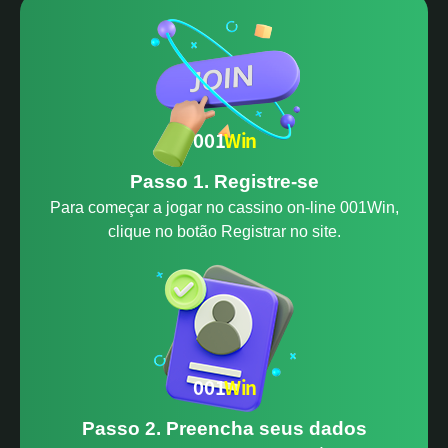
Passo 1. Registre-se
Para começar a jogar no cassino on-line 001Win,
clique no botão Registrar no site.
Passo 2. Preencha seus dados