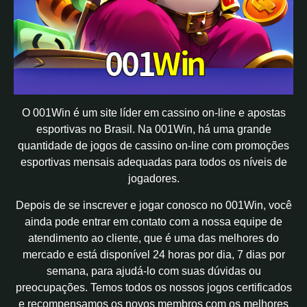
O 001Win é um site líder em cassino on-line e apostas
esportivas no Brasil. Na 001Win, há uma grande
quantidade de jogos de cassino on-line com promoções
esportivas mensais adequadas para todos os níveis de
jogadores.
Depois de se inscrever e jogar conosco no 001Win, você
ainda pode entrar em contato com a nossa equipe de
atendimento ao cliente, que é uma das melhores do
mercado e está disponível 24 horas por dia, 7 dias por
semana, para ajudá-lo com suas dúvidas ou
preocupações. Temos todos os nossos jogos certificados
e recompensamos os novos membros com os melhores