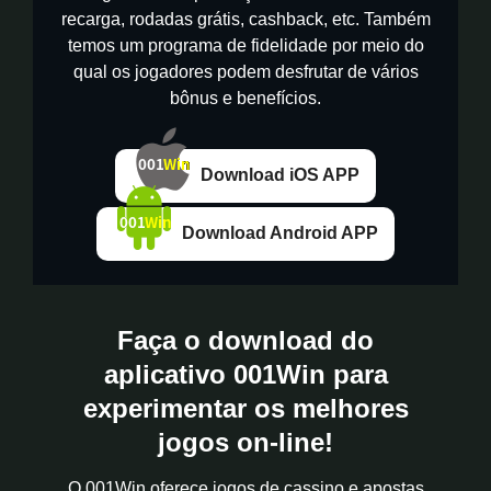
recarga, rodadas grátis, cashback, etc. Também
temos um programa de fidelidade por meio do
qual os jogadores podem desfrutar de vários
bônus e benefícios.
Download iOS APP
Download Android APP
Faça o download do
aplicativo 001Win para
experimentar os melhores
jogos on-line!
O 001Win oferece jogos de cassino e apostas