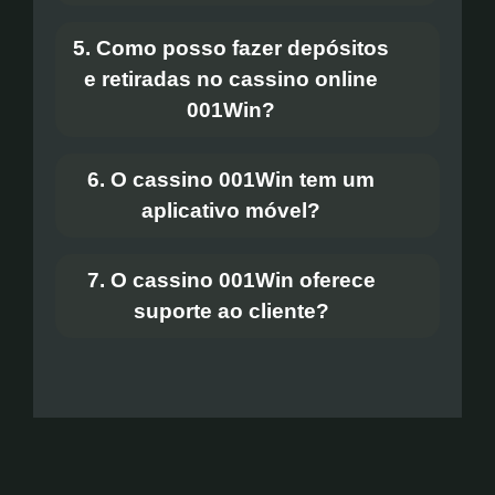
5. Como posso fazer depósitos
e retiradas no cassino online
001Win?
6. O cassino 001Win tem um
aplicativo móvel?
7. O cassino 001Win oferece
suporte ao cliente?