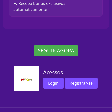
🎁 Receba bônus exclusivos
automaticamente
SEGUIR AGORA
Acessos
Login
Registrar-se