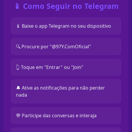
📱 Como Seguir no Telegram
📱 Baixe o app Telegram no seu dispositivo
🔍 Procure por "@97Y.ComOficial"
👆 Toque em "Entrar" ou "Join"
🔔 Ative as notificações para não perder
nada
💬 Participe das conversas e interaja