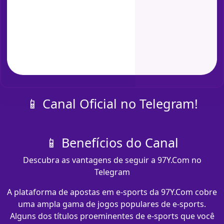
📱 Canal Oficial no Telegram!
📱 Benefícios do Canal
Descubra as vantagens de seguir a 97Y.Com no
Telegram
A plataforma de apostas em e-sports da 97Y.Com cobre
uma ampla gama de jogos populares de e-sports.
Alguns dos títulos proeminentes de e-sports que você