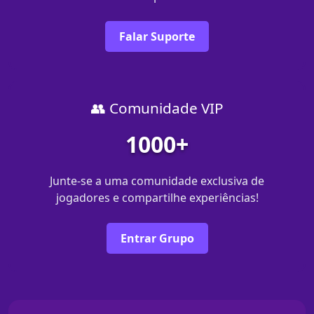
Falar Suporte
👥 Comunidade VIP
1000+
Junte-se a uma comunidade exclusiva de
jogadores e compartilhe experiências!
Entrar Grupo