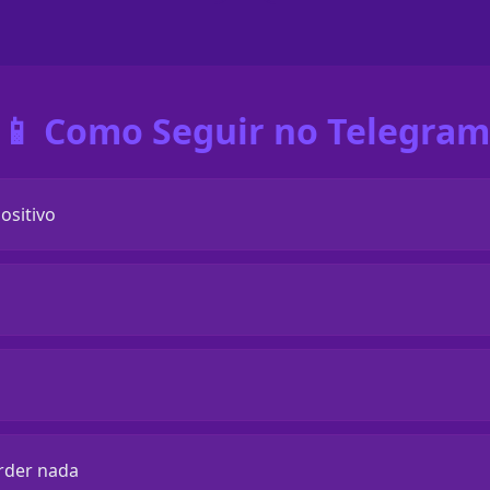
📱 Como Seguir no Telegram
ositivo
erder nada