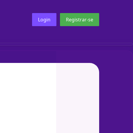
Login
Registrar-se