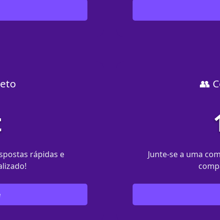
reto
👥 
t
espostas rápidas e
Junte-se a uma com
lizado!
compa
e