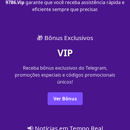
9786.Vip
garante que você receba assistência rápida e
eficiente sempre que precisar.
🎁 Bônus Exclusivos
VIP
Receba bônus exclusivos do Telegram,
promoções especiais e códigos promocionais
únicos!
Ver Bônus
📢 Notícias em Tempo Real