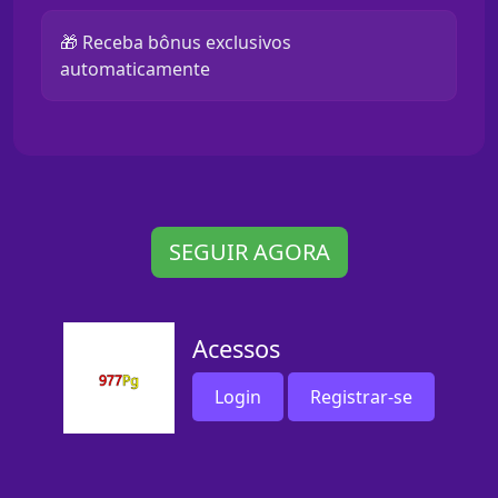
🎁 Receba bônus exclusivos
automaticamente
SEGUIR AGORA
Acessos
Login
Registrar-se