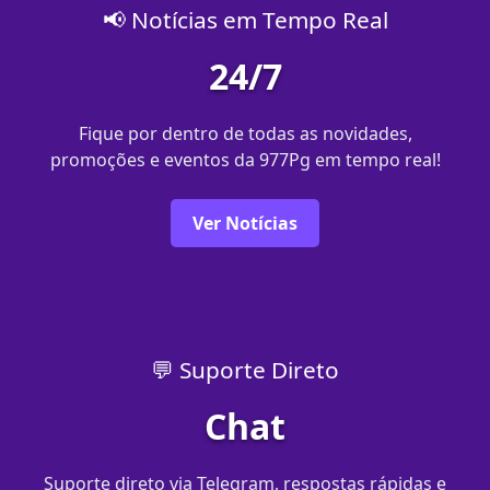
📢 Notícias em Tempo Real
24/7
Fique por dentro de todas as novidades,
promoções e eventos da 977Pg em tempo real!
Ver Notícias
💬 Suporte Direto
Chat
Suporte direto via Telegram, respostas rápidas e