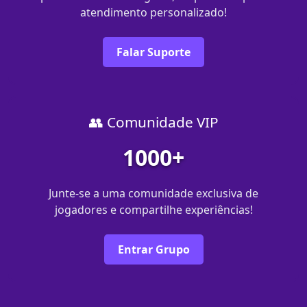
atendimento personalizado!
Falar Suporte
👥 Comunidade VIP
1000+
Junte-se a uma comunidade exclusiva de
jogadores e compartilhe experiências!
Entrar Grupo