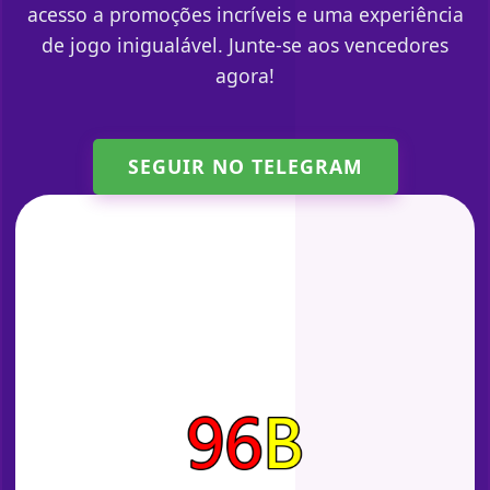
acesso a promoções incríveis e uma experiência
de jogo inigualável. Junte-se aos vencedores
agora!
SEGUIR NO TELEGRAM