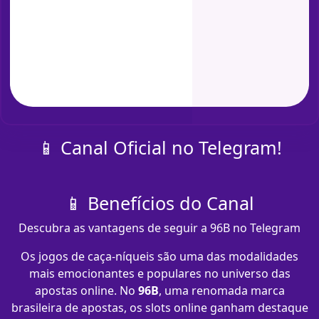
📱 Canal Oficial no Telegram!
📱 Benefícios do Canal
Descubra as vantagens de seguir a 96B no Telegram
Os jogos de caça-níqueis são uma das modalidades
mais emocionantes e populares no universo das
apostas online. No
96B
, uma renomada marca
brasileira de apostas, os slots online ganham destaque