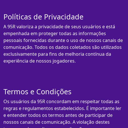
Políticas de Privacidade
A 95R valoriza a privacidade de seus usuários e está
empenhada em proteger todas as informações
pessoais fornecidas durante o uso de nossos canais de
comunicação. Todos os dados coletados são utilizados
exclusivamente para fins de melhoria contínua da
experiência de nossos jogadores.
Termos e Condições
Os usuários da 95R concordam em respeitar todas as
regras e regulamentos estabelecidos. É importante ler
e entender todos os termos antes de participar de
nossos canais de comunicação. A violação destes