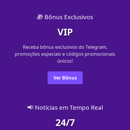
🎁 Bônus Exclusivos
VIP
Receba bônus exclusivos do Telegram,
promoções especiais e códigos promocionais
únicos!
Ver Bônus
📢 Notícias em Tempo Real
24/7