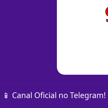
📱 Canal Oficial no Telegram!