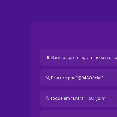
📱 Baixe o app Telegram no seu disp
🔍 Procure por "@94AOficial"
👆 Toque em "Entrar" ou "Join"