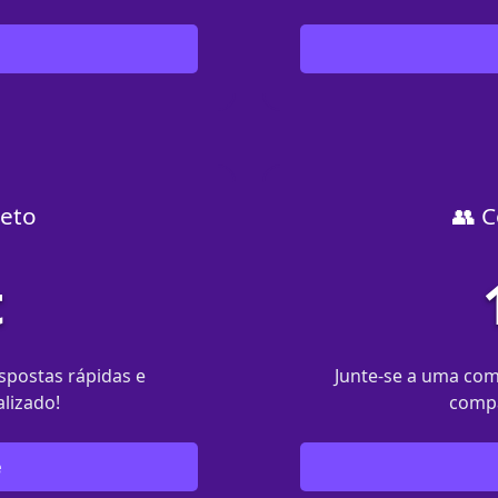
reto
👥 
t
espostas rápidas e
Junte-se a uma com
lizado!
compa
e