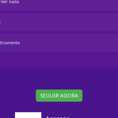
erder nada
a
aticamente
SEGUIR AGORA