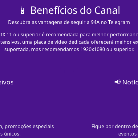
📱 Benefícios do Canal
Descubra as vantagens de seguir a 94A no Telegram
tX 11 ou superior é recomendada para melhor performance 
ntensivos, uma placa de vídeo dedicada oferecerá melhor e
suportada, mas recomendamos 1920x1080 ou superior.
sivos
📢 Notí
m, promoções especiais
Fique por dentro d
s únicos!
eventos