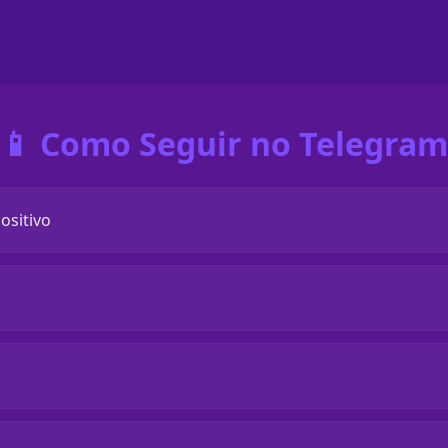
📱 Como Seguir no Telegram
ositivo