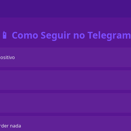
📱 Como Seguir no Telegram
ositivo
erder nada