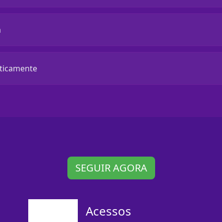
a
aticamente
SEGUIR AGORA
Acessos