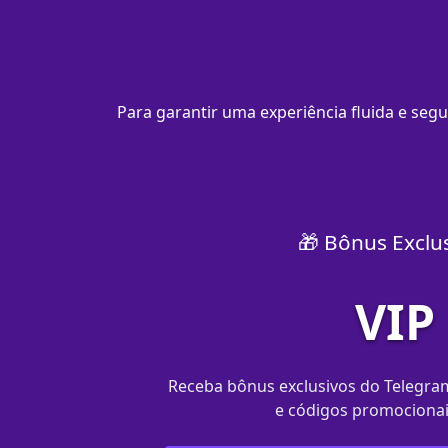
Para garantir uma experiência fluida e seg
🎁 Bônus Exclu
VIP
Receba bônus exclusivos do Telegra
e códigos promocionai