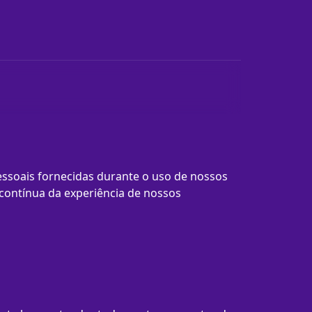
essoais fornecidas durante o uso de nossos
 contínua da experiência de nossos