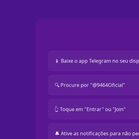
📱 Baixe o app Telegram no seu disp
🔍 Procure por "@9464Oficial"
👆 Toque em "Entrar" ou "Join"
🔔 Ative as notificações para não p