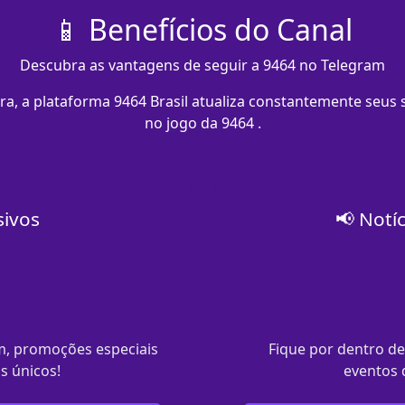
📱 Benefícios do Canal
Descubra as vantagens de seguir a 9464 no Telegram
ura, a plataforma 9464 Brasil atualiza constantemente seus 
no jogo da 9464 .
sivos
📢 Notí
m, promoções especiais
Fique por dentro d
s únicos!
eventos 