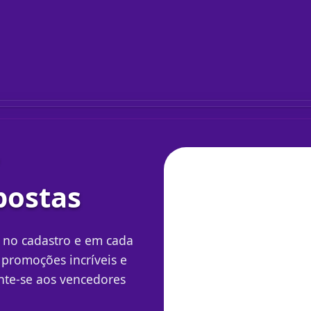
postas
 no cadastro e em cada
 promoções incríveis e
unte-se aos vencedores