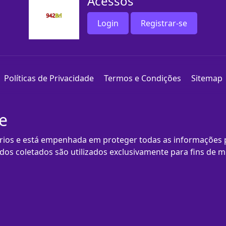
Acessos
Login
Registrar-se
Políticas de Privacidade
Termos e Condições
Sitemap
de
uários e está empenhada em proteger todas as informações 
os coletados são utilizados exclusivamente para fins de m