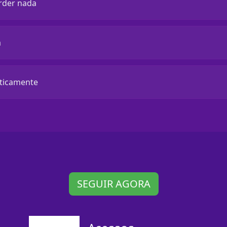
erder nada
a
aticamente
SEGUIR AGORA