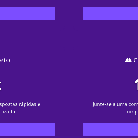
reto
👥 
t
espostas rápidas e
Junte-se a uma com
lizado!
compa
e