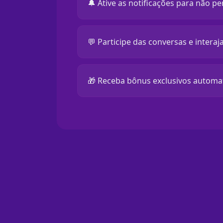
🔔 Ative as notificações para não p
💬 Participe das conversas e interaj
🎁 Receba bônus exclusivos autom