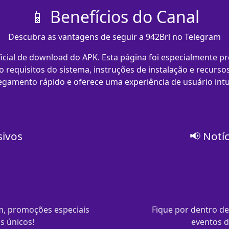
📱 Benefícios do Canal
Descubra as vantagens de seguir a 942Brl no Telegram
icial de download do APK. Esta página foi especialmente p
do requisitos do sistema, instruções de instalação e recurso
egamento rápido e oferece uma experiência de usuário intui
sivos
📢 Notí
m, promoções especiais
Fique por dentro d
s únicos!
eventos d