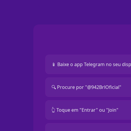
📱 Baixe o app Telegram no seu disp
🔍 Procure por "@942BrlOficial"
👆 Toque em "Entrar" ou "Join"