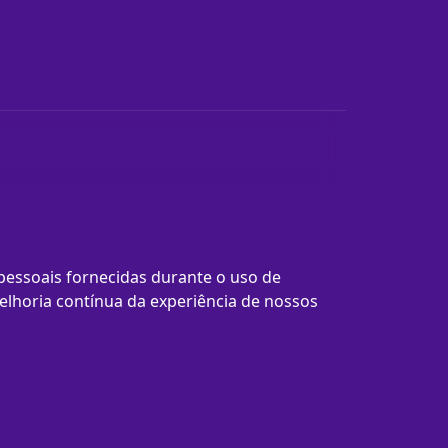
pessoais fornecidas durante o uso de
elhoria contínua da experiência de nossos