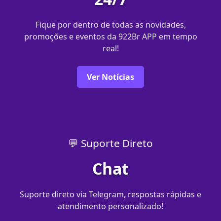
Fique por dentro de todas as novidades,
promoções e eventos da 922Br APP em tempo
real!
Ver Notícias
💬 Suporte Direto
Chat
Suporte direto via Telegram, respostas rápidas e
atendimento personalizado!