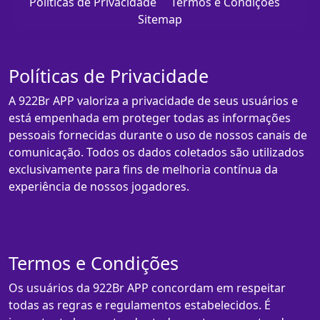
Políticas de Privacidade
Termos e Condições
Sitemap
Políticas de Privacidade
A 922Br APP valoriza a privacidade de seus usuários e
está empenhada em proteger todas as informações
pessoais fornecidas durante o uso de nossos canais de
comunicação. Todos os dados coletados são utilizados
exclusivamente para fins de melhoria contínua da
experiência de nossos jogadores.
Termos e Condições
Os usuários da 922Br APP concordam em respeitar
todas as regras e regulamentos estabelecidos. É