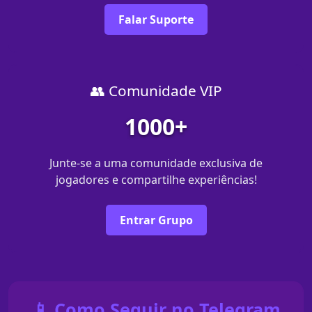
Falar Suporte
👥 Comunidade VIP
1000+
Junte-se a uma comunidade exclusiva de
jogadores e compartilhe experiências!
Entrar Grupo
📱 Como Seguir no Telegram