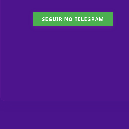
SEGUIR NO TELEGRAM