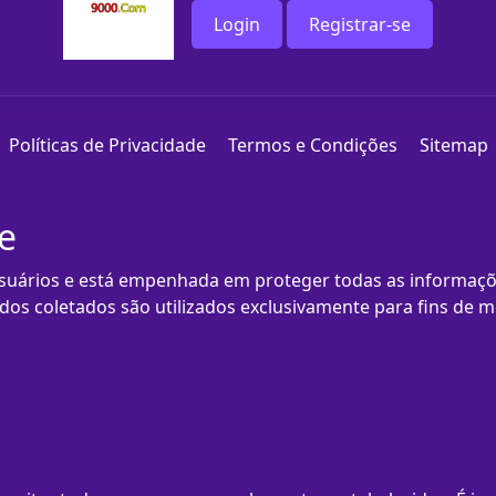
Login
Registrar-se
Políticas de Privacidade
Termos e Condições
Sitemap
de
usuários e está empenhada em proteger todas as informaçõ
os coletados são utilizados exclusivamente para fins de m