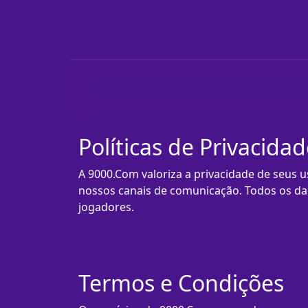
Políticas de Privacida
A 9000.Com valoriza a privacidade de seus 
nossos canais de comunicação. Todos os dad
jogadores.
Termos e Condições