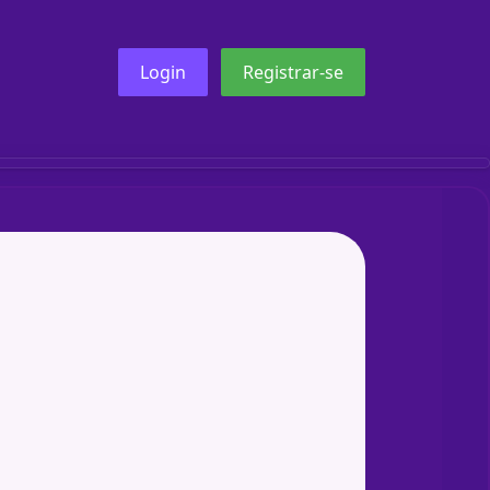
Login
Registrar-se