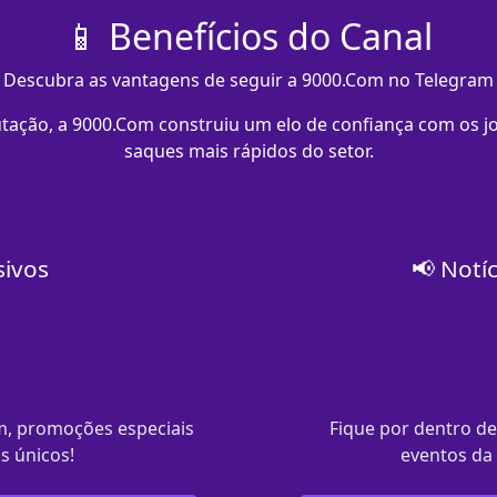
📱 Benefícios do Canal
Descubra as vantagens de seguir a 9000.Com no Telegram
utação, a 9000.Com construiu um elo de confiança com os j
saques mais rápidos do setor.
sivos
📢 Notí
m, promoções especiais
Fique por dentro d
s únicos!
eventos da