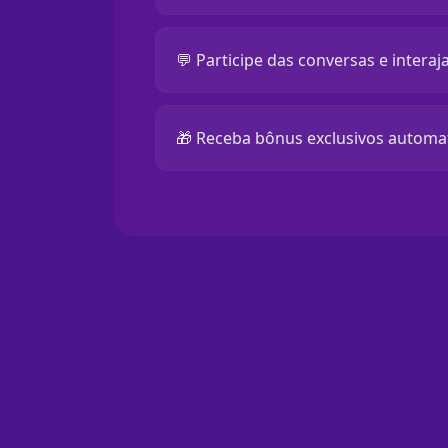
💬 Participe das conversas e interaj
🎁 Receba bônus exclusivos autom