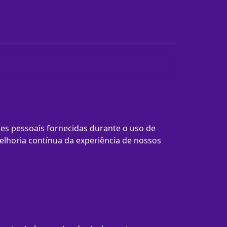
es pessoais fornecidas durante o uso de
elhoria contínua da experiência de nossos