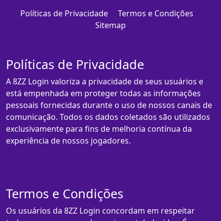
Políticas de Privacidade
Termos e Condições
Sitemap
Políticas de Privacidade
A 8ZZ Login valoriza a privacidade de seus usuários e
está empenhada em proteger todas as informações
pessoais fornecidas durante o uso de nossos canais de
comunicação. Todos os dados coletados são utilizados
exclusivamente para fins de melhoria contínua da
experiência de nossos jogadores.
Termos e Condições
Os usuários da 8ZZ Login concordam em respeitar