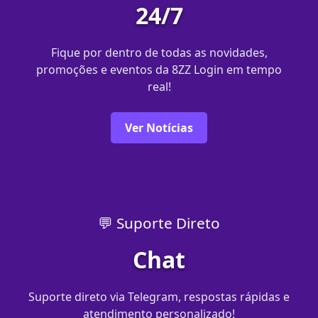
24/7
Fique por dentro de todas as novidades,
promoções e eventos da 8ZZ Login em tempo
real!
Ver Notícias
💬 Suporte Direto
Chat
Suporte direto via Telegram, respostas rápidas e
atendimento personalizado!