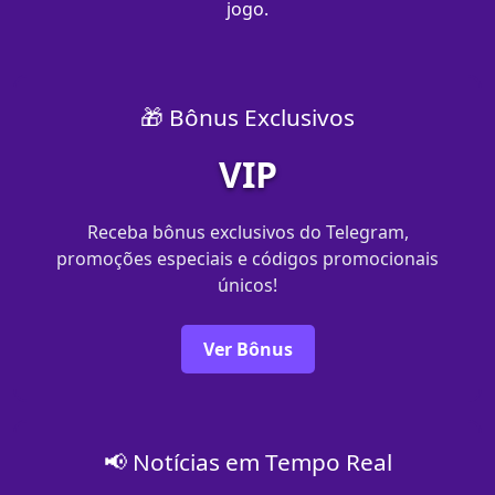
jogo.
🎁 Bônus Exclusivos
VIP
Receba bônus exclusivos do Telegram,
promoções especiais e códigos promocionais
únicos!
Ver Bônus
📢 Notícias em Tempo Real