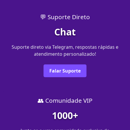
💬 Suporte Direto
Chat
Suporte direto via Telegram, respostas rápidas e
atendimento personalizado!
Falar Suporte
👥 Comunidade VIP
1000+