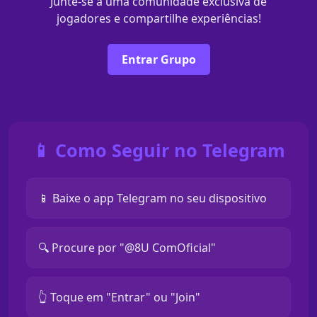
Junte-se a uma comunidade exclusiva de
jogadores e compartilhe experiências!
Entrar Grupo
📱 Como Seguir no Telegram
📱 Baixe o app Telegram no seu dispositivo
🔍 Procure por "@8U ComOficial"
👆 Toque em "Entrar" ou "Join"