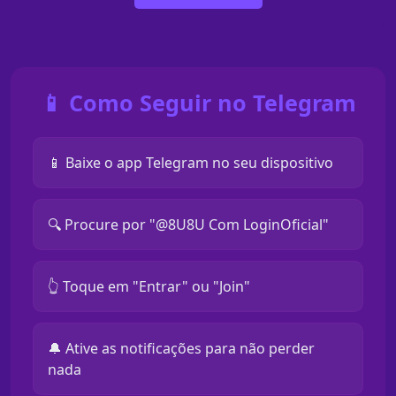
📱 Como Seguir no Telegram
📱 Baixe o app Telegram no seu dispositivo
🔍 Procure por "@8U8U Com LoginOficial"
👆 Toque em "Entrar" ou "Join"
🔔 Ative as notificações para não perder
nada