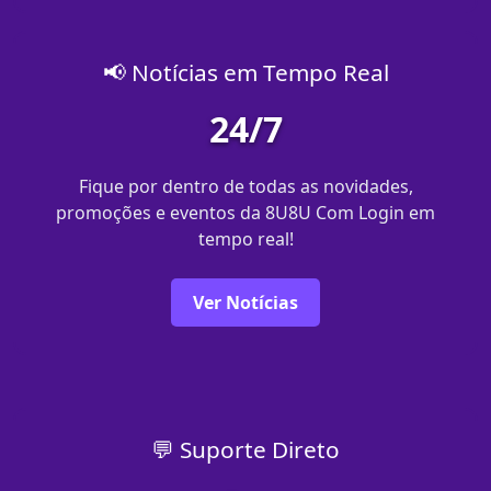
📢 Notícias em Tempo Real
24/7
Fique por dentro de todas as novidades,
promoções e eventos da 8U8U Com Login em
tempo real!
Ver Notícias
💬 Suporte Direto