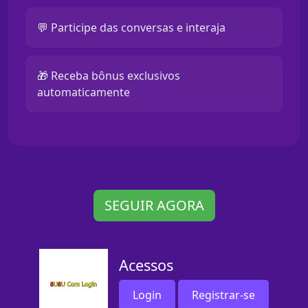
💬 Participe das conversas e interaja
🎁 Receba bônus exclusivos
automaticamente
SEGUIR AGORA
Acessos
Login
Registrar-se