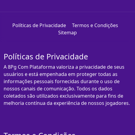
Políticas de Privacidade
Termos e Condições
Sitemap
Políticas de Privacidade
A 8Pg Com Plataforma valoriza a privacidade de seus
usuários e está empenhada em proteger todas as
informações pessoais fornecidas durante o uso de
nossos canais de comunicação. Todos os dados
coletados são utilizados exclusivamente para fins de
melhoria contínua da experiência de nossos jogadores.