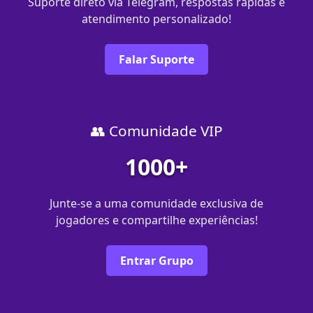
Suporte direto via Telegram, respostas rápidas e
atendimento personalizado!
Falar Suporte
👥 Comunidade VIP
1000+
Junte-se a uma comunidade exclusiva de
jogadores e compartilhe experiências!
Entrar Grupo