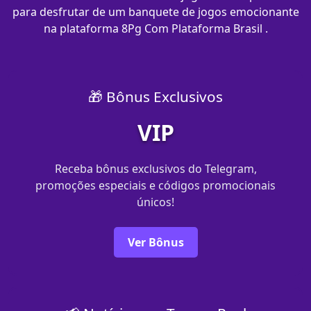
para desfrutar de um banquete de jogos emocionante
na plataforma 8Pg Com Plataforma Brasil .
🎁 Bônus Exclusivos
VIP
Receba bônus exclusivos do Telegram,
promoções especiais e códigos promocionais
únicos!
Ver Bônus