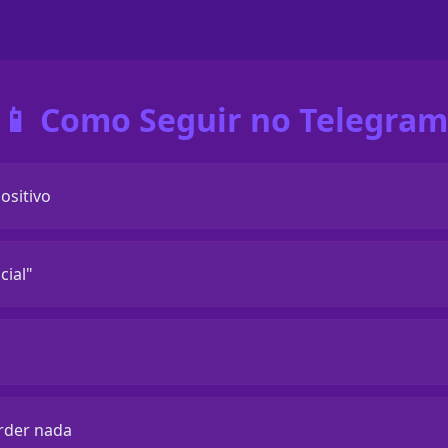
📱 Como Seguir no Telegram
ositivo
cial"
erder nada