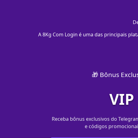
De
A 8Kg Com Login é uma das principais pla
🎁 Bônus Exclu
VIP
Receba bônus exclusivos do Telegra
e códigos promocionai