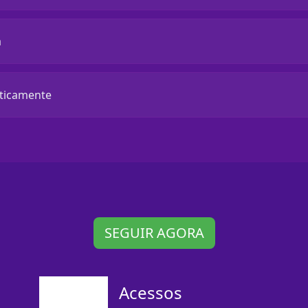
a
aticamente
SEGUIR AGORA
Acessos