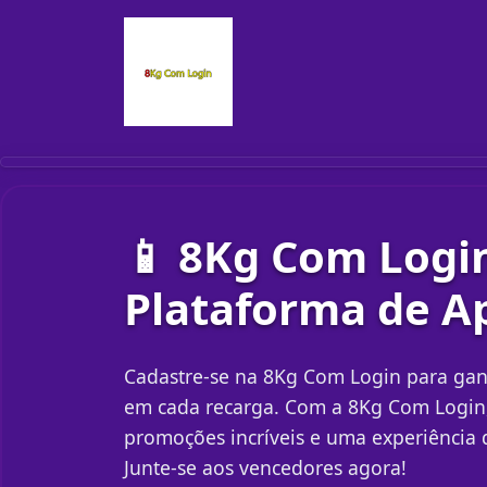
📱 8Kg Com Logi
Plataforma de A
Cadastre-se na 8Kg Com Login para gan
em cada recarga. Com a 8Kg Com Login,
promoções incríveis e uma experiência d
Junte-se aos vencedores agora!