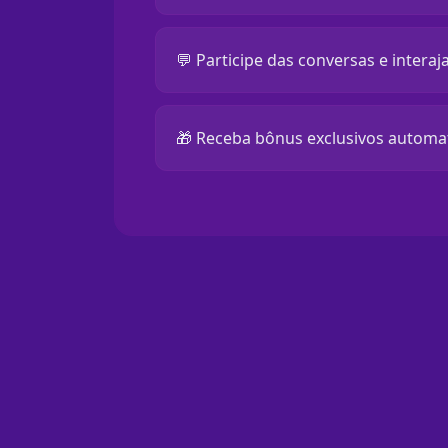
💬 Participe das conversas e interaj
🎁 Receba bônus exclusivos autom