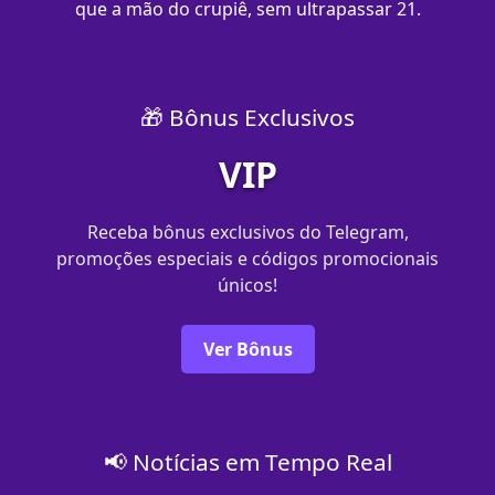
que a mão do crupiê, sem ultrapassar 21.
🎁 Bônus Exclusivos
VIP
Receba bônus exclusivos do Telegram,
promoções especiais e códigos promocionais
únicos!
Ver Bônus
📢 Notícias em Tempo Real