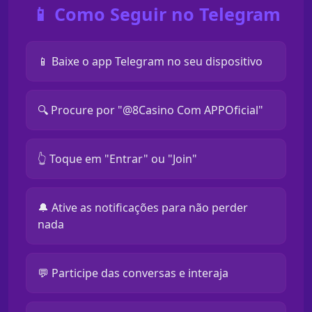
📱 Como Seguir no Telegram
📱 Baixe o app Telegram no seu dispositivo
🔍 Procure por "@8Casino Com APPOficial"
👆 Toque em "Entrar" ou "Join"
🔔 Ative as notificações para não perder
nada
💬 Participe das conversas e interaja