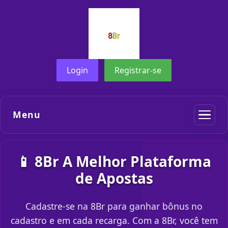
Login
Registrar-se
Menu
📱 8Br A Melhor Plataforma
de Apostas
Cadastre-se na 8Br para ganhar bônus no
cadastro e em cada recarga. Com a 8Br, você tem