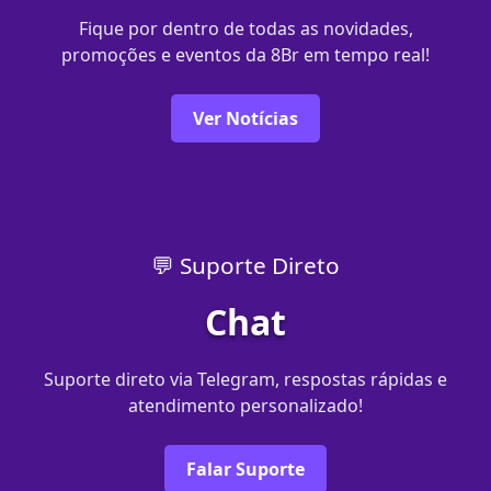
Fique por dentro de todas as novidades,
promoções e eventos da 8Br em tempo real!
Ver Notícias
💬 Suporte Direto
Chat
Suporte direto via Telegram, respostas rápidas e
atendimento personalizado!
Falar Suporte