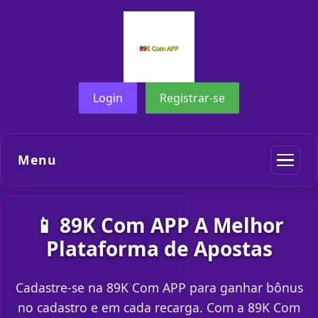
Login
Registrar-se
Menu
📱 89K Com APP A Melhor
Plataforma de Apostas
Cadastre-se na 89K Com APP para ganhar bônus
no cadastro e em cada recarga. Com a 89K Com