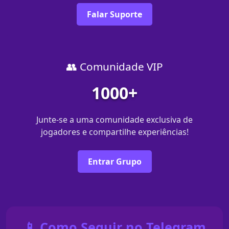
Falar Suporte
👥 Comunidade VIP
1000+
Junte-se a uma comunidade exclusiva de
jogadores e compartilhe experiências!
Entrar Grupo
📱 Como Seguir no Telegram