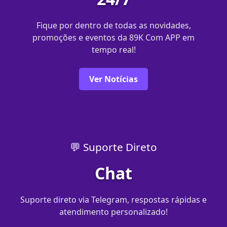
Fique por dentro de todas as novidades,
promoções e eventos da 89K Com APP em
tempo real!
Ver Notícias
💬 Suporte Direto
Chat
Suporte direto via Telegram, respostas rápidas e
atendimento personalizado!