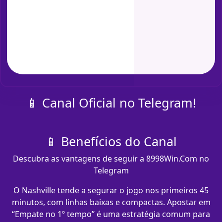
📱 Canal Oficial no Telegram!
📱 Benefícios do Canal
Descubra as vantagens de seguir a 8998Win.Com no
Telegram
O Nashville tende a segurar o jogo nos primeiros 45
minutos, com linhas baixas e compactas. Apostar em
“Empate no 1º tempo” é uma estratégia comum para