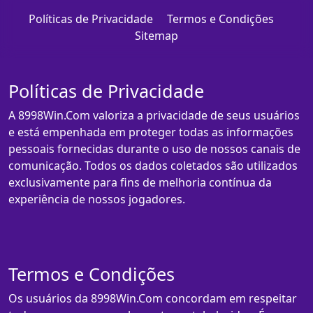
Políticas de Privacidade
Termos e Condições
Sitemap
Políticas de Privacidade
A 8998Win.Com valoriza a privacidade de seus usuários
e está empenhada em proteger todas as informações
pessoais fornecidas durante o uso de nossos canais de
comunicação. Todos os dados coletados são utilizados
exclusivamente para fins de melhoria contínua da
experiência de nossos jogadores.
Termos e Condições
Os usuários da 8998Win.Com concordam em respeitar