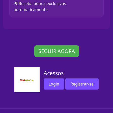
🎁 Receba bônus exclusivos
automaticamente
SEGUIR AGORA
Acessos
Login
Registrar-se