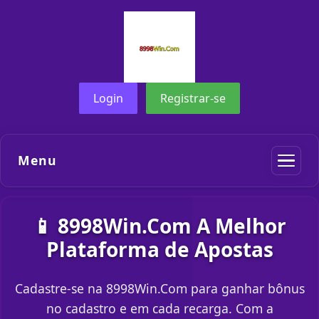
Login
Registrar-se
Menu
📱 8998Win.Com A Melhor
Plataforma de Apostas
Cadastre-se na 8998Win.Com para ganhar bônus
no cadastro e em cada recarga. Com a