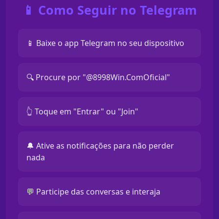
📱 Como Seguir no Telegram
📱 Baixe o app Telegram no seu dispositivo
🔍 Procure por "@8998Win.ComOficial"
👆 Toque em "Entrar" ou "Join"
🔔 Ative as notificações para não perder
nada
💬 Participe das conversas e interaja