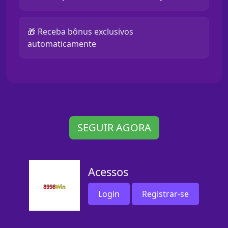
🎁 Receba bônus exclusivos
automaticamente
SEGUIR AGORA
Acessos
Login
Registrar-se