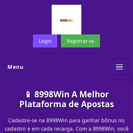
Login
Registrar-se
Menu
📱 8998Win A Melhor
Plataforma de Apostas
Cadastre-se na 8998Win para ganhar bônus no
cadastro e em cada recarga. Com a 8998Win, você