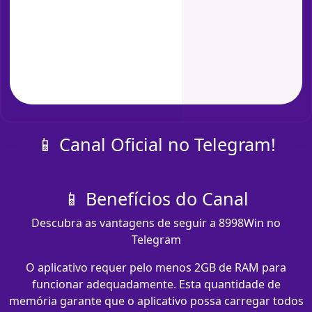
📱 Canal Oficial no Telegram!
📱 Benefícios do Canal
Descubra as vantagens de seguir a 8998Win no
Telegram
O aplicativo requer pelo menos 2GB de RAM para
funcionar adequadamente. Esta quantidade de
memória garante que o aplicativo possa carregar todos