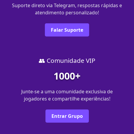
Suporte direto via Telegram, respostas rápidas e
atendimento personalizado!
Falar Suporte
👥 Comunidade VIP
1000+
Junte-se a uma comunidade exclusiva de
jogadores e compartilhe experiências!
Entrar Grupo