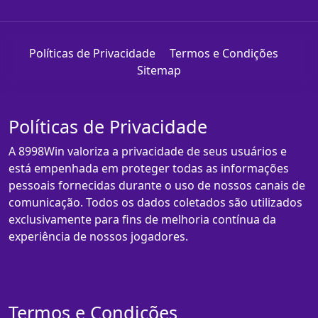
Políticas de Privacidade
Termos e Condições
Sitemap
Políticas de Privacidade
A 8998Win valoriza a privacidade de seus usuários e
está empenhada em proteger todas as informações
pessoais fornecidas durante o uso de nossos canais de
comunicação. Todos os dados coletados são utilizados
exclusivamente para fins de melhoria contínua da
experiência de nossos jogadores.
Termos e Condições