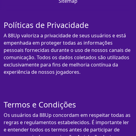
Sitemap
Políticas de Privacidade
A 88Up valoriza a privacidade de seus usuários e está
empenhada em proteger todas as informações
pessoais fornecidas durante o uso de nossos canais de
comunicação. Todos os dados coletados são utilizados
exclusivamente para fins de melhoria contínua da
experiência de nossos jogadores.
Termos e Condições
Os usuários da 88Up concordam em respeitar todas as
regras e regulamentos estabelecidos. É importante ler
e entender todos os termos antes de participar de