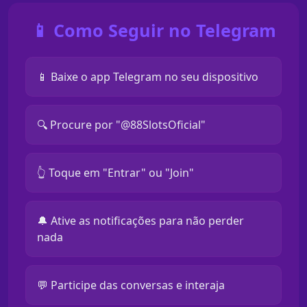
📱 Como Seguir no Telegram
📱 Baixe o app Telegram no seu dispositivo
🔍 Procure por "@88SlotsOficial"
👆 Toque em "Entrar" ou "Join"
🔔 Ative as notificações para não perder
nada
💬 Participe das conversas e interaja