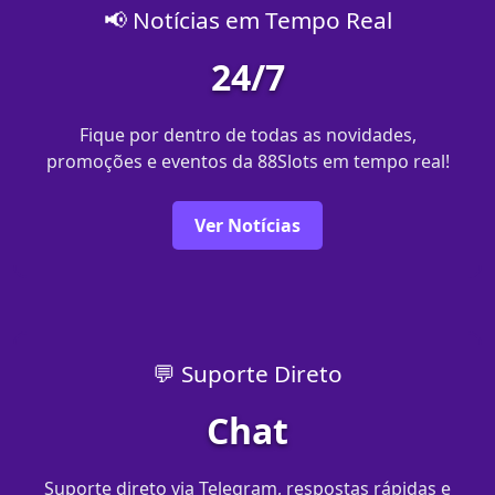
📢 Notícias em Tempo Real
24/7
Fique por dentro de todas as novidades,
promoções e eventos da 88Slots em tempo real!
Ver Notícias
💬 Suporte Direto
Chat
Suporte direto via Telegram, respostas rápidas e