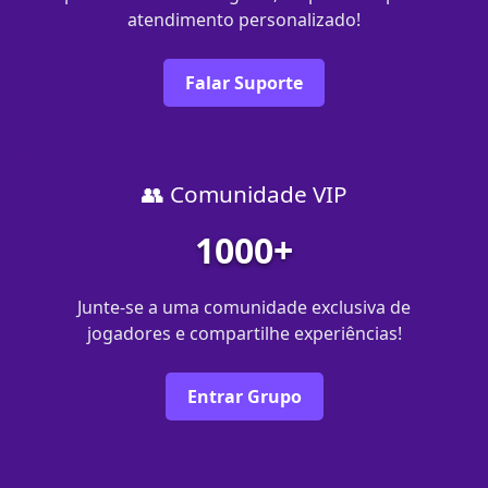
atendimento personalizado!
Falar Suporte
👥 Comunidade VIP
1000+
Junte-se a uma comunidade exclusiva de
jogadores e compartilhe experiências!
Entrar Grupo