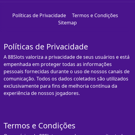
Políticas de Privacidade
Termos e Condições
Sitemap
Políticas de Privacidade
A 88Slots valoriza a privacidade de seus usuários e está
empenhada em proteger todas as informações
pessoais fornecidas durante o uso de nossos canais de
comunicação. Todos os dados coletados são utilizados
exclusivamente para fins de melhoria contínua da
experiência de nossos jogadores.
Termos e Condições