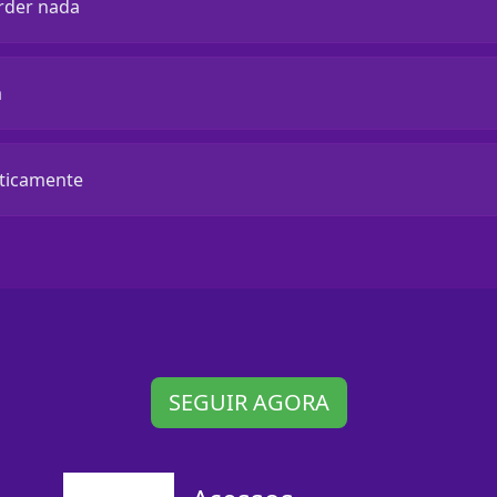
erder nada
a
aticamente
SEGUIR AGORA