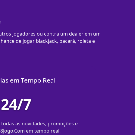
m
outros jogadores ou contra um dealer em um
hance de jogar blackjack, bacará, roleta e
cias em Tempo Real
24/7
e todas as novidades, promoções e
88Jogo.Com em tempo real!