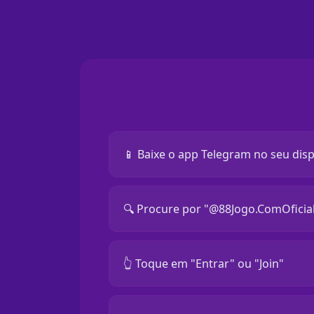
📱 Baixe o app Telegram no seu disp
🔍 Procure por "@88Jogo.ComOficia
👆 Toque em "Entrar" ou "Join"