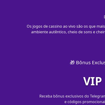
Os jogos de cassino ao vivo são os que ma
ambiente autêntico, cheio de sons e cheir
🎁 Bônus Exclu
VIP
Receba bônus exclusivos do Telegra
e códigos promocionai