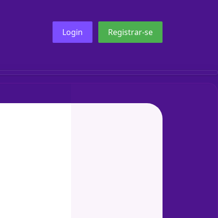
Login
Registrar-se