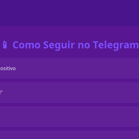
📱 Como Seguir no Telegram
ositivo
l"