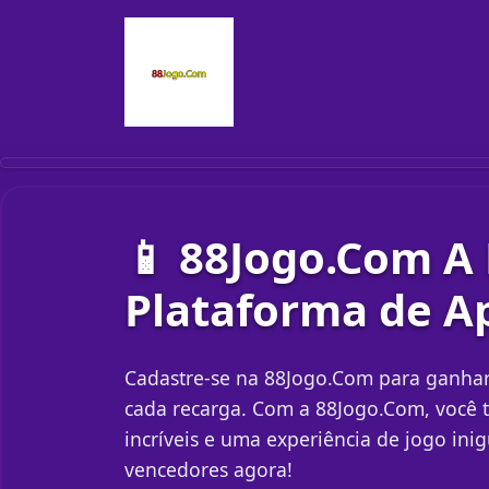
📱 88Jogo.Com A
Plataforma de A
Cadastre-se na 88Jogo.Com para ganha
cada recarga. Com a 88Jogo.Com, você
incríveis e uma experiência de jogo inig
vencedores agora!