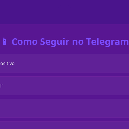
📱 Como Seguir no Telegram
ositivo
l"