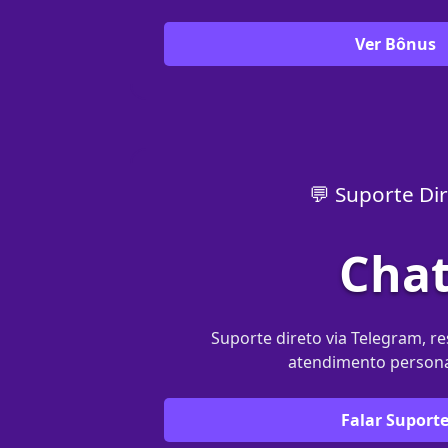
Ver Bônus
💬 Suporte Di
Cha
Suporte direto via Telegram, r
atendimento persona
Falar Suport