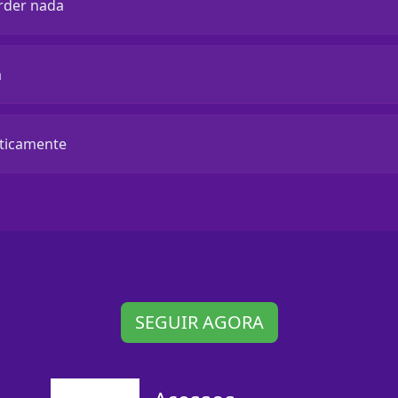
erder nada
a
aticamente
SEGUIR AGORA