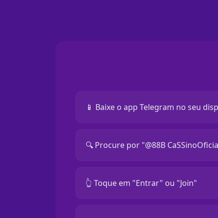
📱 Baixe o app Telegram no seu disp
🔍 Procure por "@88B CaSSinoOficia
👆 Toque em "Entrar" ou "Join"