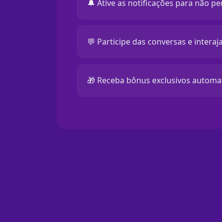
🔔 Ative as notificações para não p
💬 Participe das conversas e interaj
🎁 Receba bônus exclusivos autom