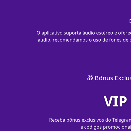
O aplicativo suporta áudio estéreo e ofer
áudio, recomendamos o uso de fones de ou
🎁 Bônus Exclu
VIP
Receba bônus exclusivos do Telegra
e códigos promocionai