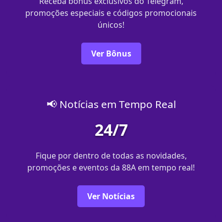
Receba bônus exclusivos do Telegram,
promoções especiais e códigos promocionais
únicos!
Ver Bônus
📢 Notícias em Tempo Real
24/7
Fique por dentro de todas as novidades,
promoções e eventos da 88A em tempo real!
Ver Notícias