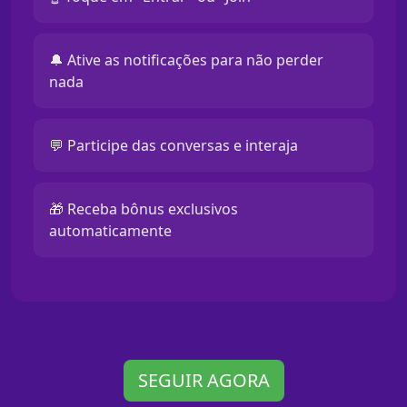
🔔 Ative as notificações para não perder
nada
💬 Participe das conversas e interaja
🎁 Receba bônus exclusivos
automaticamente
SEGUIR AGORA