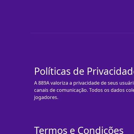
Políticas de Privacida
A 889A valoriza a privacidade de seus usuá
canais de comunicação. Todos os dados cole
jogadores.
Termos e Condições