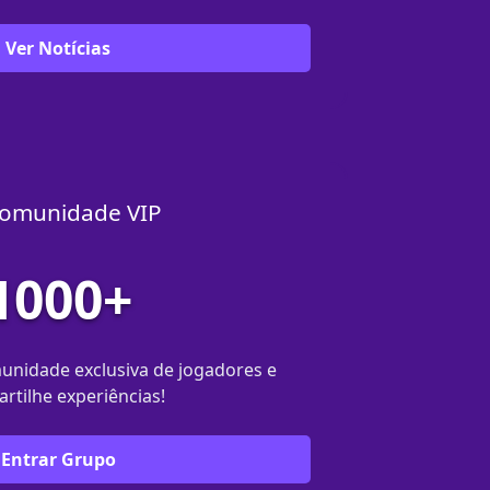
Ver Notícias
Comunidade VIP
1000+
unidade exclusiva de jogadores e
rtilhe experiências!
Entrar Grupo