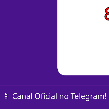
📱 Canal Oficial no Telegram!