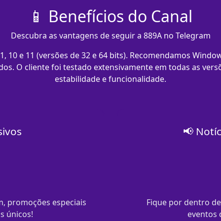
📱 Benefícios do Canal
Descubra as vantagens de seguir a 889A no Telegram
8.1, 10 e 11 (versões de 32 e 64 bits). Recomendamos Wind
dos. O cliente foi testado extensivamente em todas as ver
estabilidade e funcionalidade.
sivos
📢 Notí
m, promoções especiais
Fique por dentro d
s únicos!
eventos 