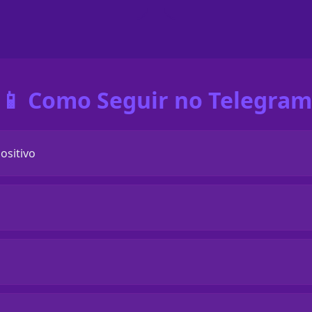
📱 Como Seguir no Telegram
ositivo