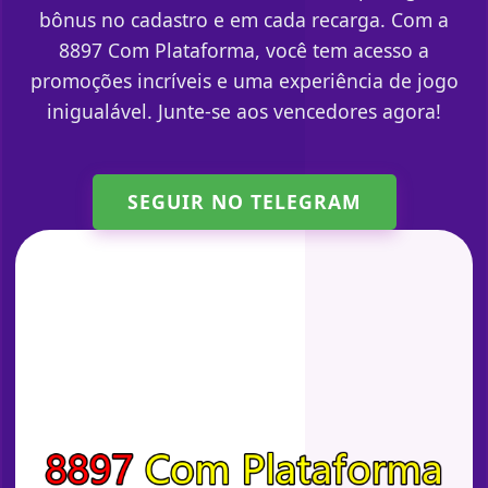
bônus no cadastro e em cada recarga. Com a
8897 Com Plataforma, você tem acesso a
promoções incríveis e uma experiência de jogo
inigualável. Junte-se aos vencedores agora!
SEGUIR NO TELEGRAM