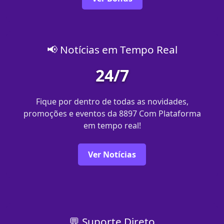
📢 Notícias em Tempo Real
24/7
Fique por dentro de todas as novidades,
promoções e eventos da 8897 Com Plataforma
em tempo real!
Ver Notícias
💬 Suporte Direto