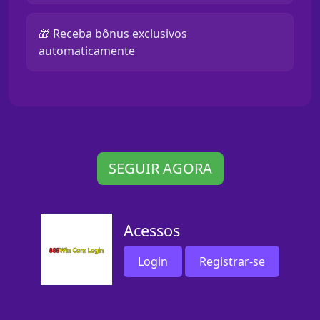
🎁 Receba bônus exclusivos
automaticamente
SEGUIR AGORA
Acessos
Login
Registrar-se