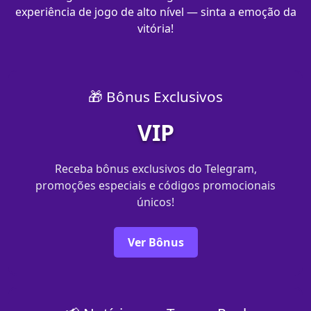
experiência de jogo de alto nível — sinta a emoção da
vitória!
🎁 Bônus Exclusivos
VIP
Receba bônus exclusivos do Telegram,
promoções especiais e códigos promocionais
únicos!
Ver Bônus