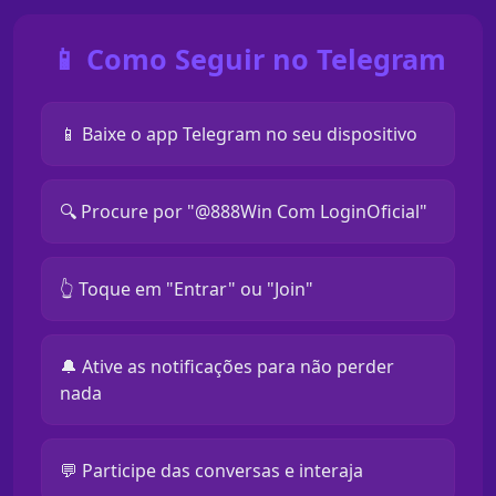
📱 Como Seguir no Telegram
📱 Baixe o app Telegram no seu dispositivo
🔍 Procure por "@888Win Com LoginOficial"
👆 Toque em "Entrar" ou "Join"
🔔 Ative as notificações para não perder
nada
💬 Participe das conversas e interaja