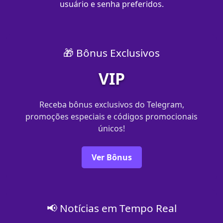
usuário e senha preferidos.
🎁 Bônus Exclusivos
VIP
Receba bônus exclusivos do Telegram,
promoções especiais e códigos promocionais
únicos!
Ver Bônus
📢 Notícias em Tempo Real