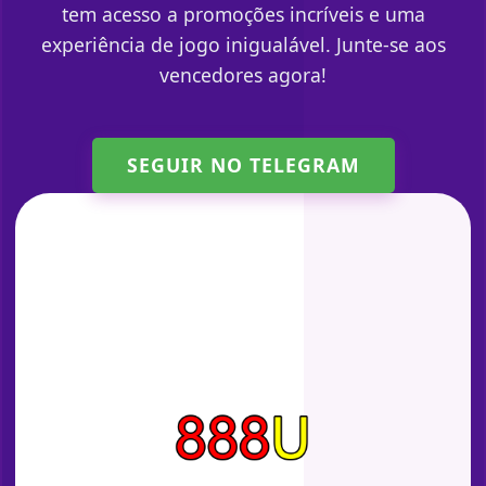
tem acesso a promoções incríveis e uma
experiência de jogo inigualável. Junte-se aos
vencedores agora!
SEGUIR NO TELEGRAM