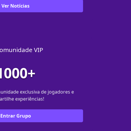
Ver Notícias
Comunidade VIP
1000+
unidade exclusiva de jogadores e
rtilhe experiências!
Entrar Grupo