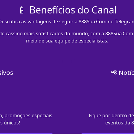
📱 Benefícios do Canal
Descubra as vantagens de seguir a 888Sua.Com no Telegra
de cassino mais sofisticados do mundo, com a 888Sua.Com 
meio de sua equipe de especialistas.
sivos
📢 Notí
m, promoções especiais
Fique por dentro d
s únicos!
eventos da 