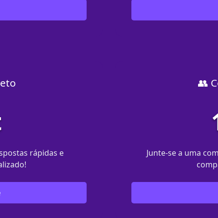
reto
👥 
t
espostas rápidas e
Junte-se a uma com
lizado!
compa
e