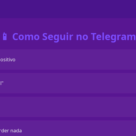
📱 Como Seguir no Telegram
ositivo
l"
erder nada