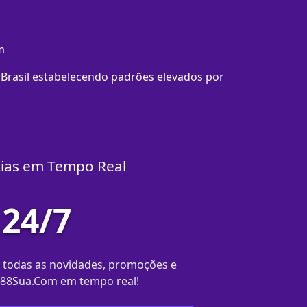
m
Brasil estabelecendo padrões elevados por
cias em Tempo Real
24/7
e todas as novidades, promoções e
888Sua.Com em tempo real!