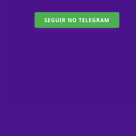
SEGUIR NO TELEGRAM