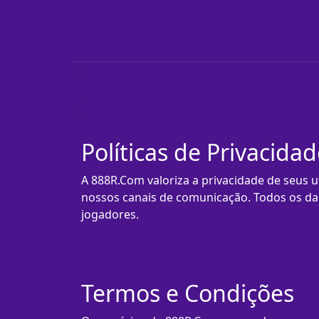
Políticas de Privacida
A 888R.Com valoriza a privacidade de seus
nossos canais de comunicação. Todos os dad
jogadores.
Termos e Condições