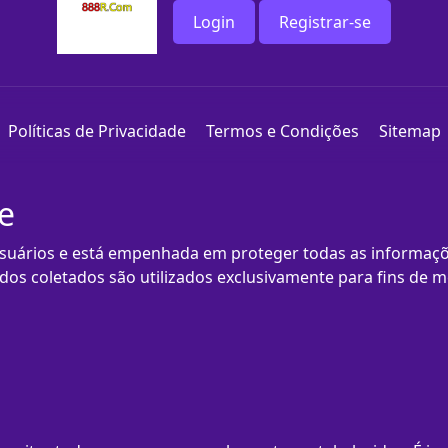
Login
Registrar-se
Políticas de Privacidade
Termos e Condições
Sitemap
de
 usuários e está empenhada em proteger todas as informaçõ
os coletados são utilizados exclusivamente para fins de m