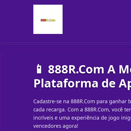
📱 888R.Com A M
Plataforma de A
Cadastre-se na 888R.Com para ganhar 
cada recarga. Com a 888R.Com, você t
incríveis e uma experiência de jogo inig
vencedores agora!