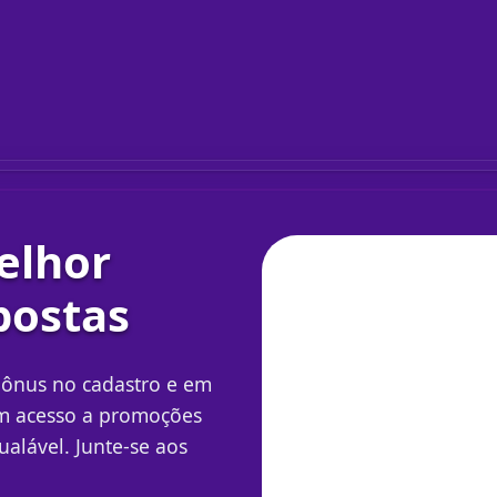
elhor
postas
bônus no cadastro e em
em acesso a promoções
ualável. Junte-se aos