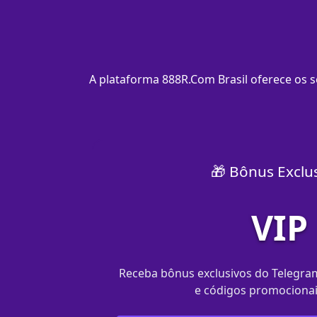
A plataforma 888R.Com Brasil oferece os s
🎁 Bônus Exclu
VIP
Receba bônus exclusivos do Telegra
e códigos promocionai