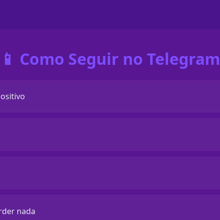
📱 Como Seguir no Telegram
ositivo
erder nada