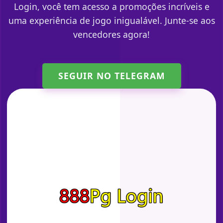
Login, você tem acesso a promoções incríveis e
uma experiência de jogo inigualável. Junte-se aos
vencedores agora!
SEGUIR NO TELEGRAM