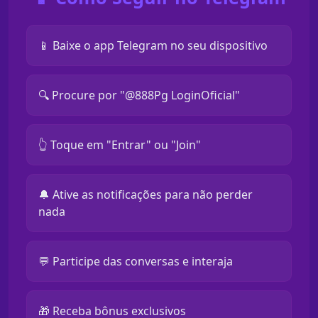
📱 Baixe o app Telegram no seu dispositivo
🔍 Procure por "@888Pg LoginOficial"
👆 Toque em "Entrar" ou "Join"
🔔 Ative as notificações para não perder
nada
💬 Participe das conversas e interaja
🎁 Receba bônus exclusivos