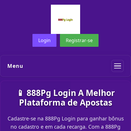
Login
Registrar-se
Menu
📱 888Pg Login A Melhor
Plataforma de Apostas
Cadastre-se na 888Pg Login para ganhar bônus
no cadastro e em cada recarga. Com a 888Pg