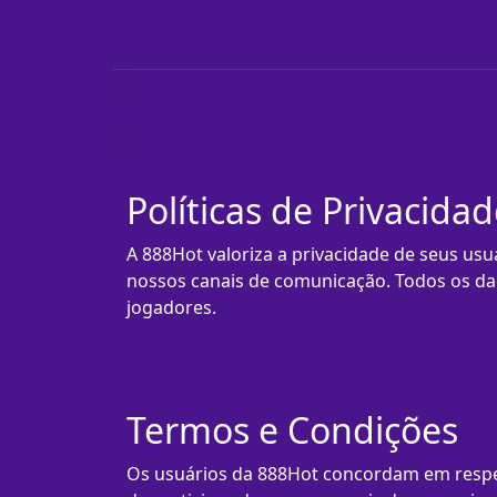
Políticas de Privacida
A 888Hot valoriza a privacidade de seus us
nossos canais de comunicação. Todos os dad
jogadores.
Termos e Condições
Os usuários da 888Hot concordam em respeit