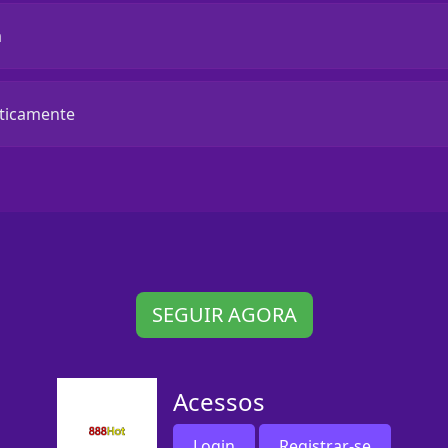
a
aticamente
SEGUIR AGORA
Acessos
Login
Registrar-se