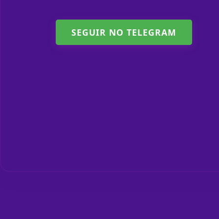
SEGUIR NO TELEGRAM