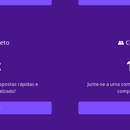
reto
👥 
t
espostas rápidas e
Junte-se a uma com
lizado!
compa
e