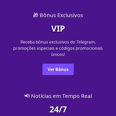
🎁 Bônus Exclusivos
VIP
Receba bônus exclusivos do Telegram,
promoções especiais e códigos promocionais
únicos!
Ver Bônus
📢 Notícias em Tempo Real
24/7