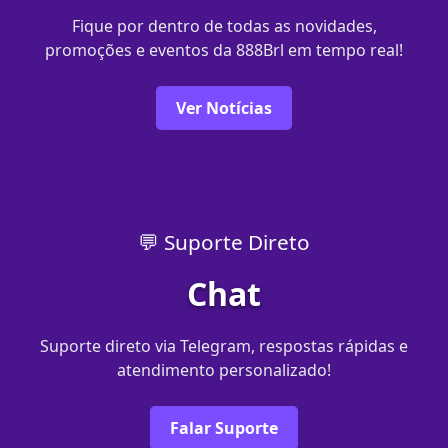
Fique por dentro de todas as novidades,
promoções e eventos da 888Brl em tempo real!
Ver Notícias
💬 Suporte Direto
Chat
Suporte direto via Telegram, respostas rápidas e
atendimento personalizado!
Falar Suporte