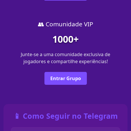
👥 Comunidade VIP
1000+
Junte-se a uma comunidade exclusiva de
jogadores e compartilhe experiências!
Entrar Grupo
📱 Como Seguir no Telegram