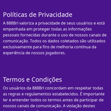
Políticas de Privacidade
A 888Brl valoriza a privacidade de seus usuários e está
empenhada em proteger todas as informações
pessoais fornecidas durante o uso de nossos canais de
comunicação. Todos os dados coletados são utilizados
exclusivamente para fins de melhoria contínua da
experiência de nossos jogadores.
Termos e Condições
Os usuários da 888Brl concordam em respeitar todas
as regras e regulamentos estabelecidos. É importante
ler e entender todos os termos antes de participar de
nossos canais de comunicação. A violação destes