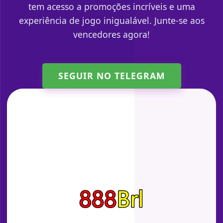
tem acesso a promoções incríveis e uma
experiência de jogo inigualável. Junte-se aos
vencedores agora!
SEGUIR NO TELEGRAM