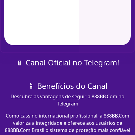
📱 Canal Oficial no Telegram!
📱 Benefícios do Canal
Descubra as vantagens de seguir a 888BB.Com no
Telegram
Como cassino internacional profissional, a 888BB.Com
valoriza a integridade e oferece aos usuários da
888BB.Com Brasil o sistema de proteção mais confiável