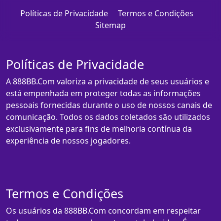
Políticas de Privacidade
Termos e Condições
Sitemap
Políticas de Privacidade
A 888BB.Com valoriza a privacidade de seus usuários e
está empenhada em proteger todas as informações
pessoais fornecidas durante o uso de nossos canais de
comunicação. Todos os dados coletados são utilizados
exclusivamente para fins de melhoria contínua da
experiência de nossos jogadores.
Termos e Condições
Os usuários da 888BB.Com concordam em respeitar