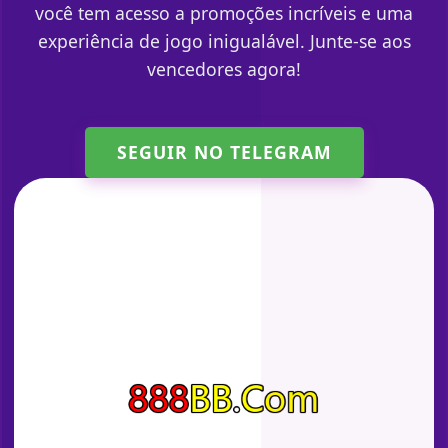
você tem acesso a promoções incríveis e uma
experiência de jogo inigualável. Junte-se aos
vencedores agora!
SEGUIR NO TELEGRAM