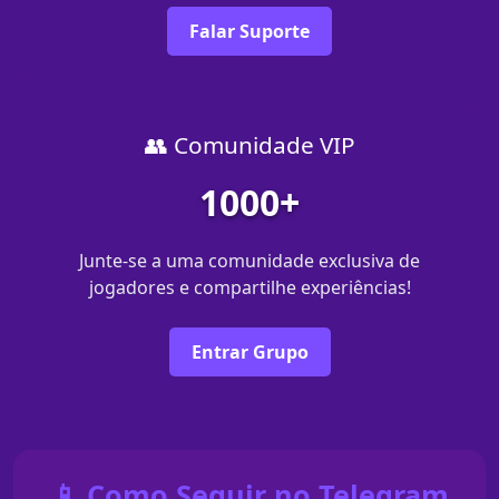
Falar Suporte
👥 Comunidade VIP
1000+
Junte-se a uma comunidade exclusiva de
jogadores e compartilhe experiências!
Entrar Grupo
📱 Como Seguir no Telegram