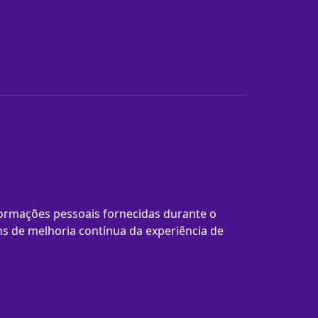
formações pessoais fornecidas durante o
ns de melhoria contínua da experiência de