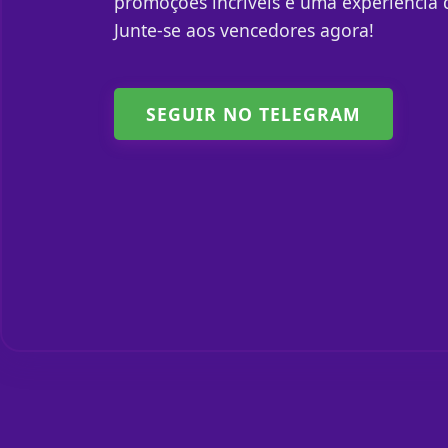
promoções incríveis e uma experiência d
Junte-se aos vencedores agora!
SEGUIR NO TELEGRAM