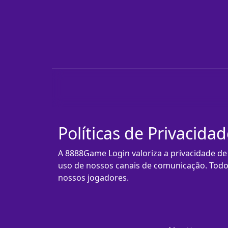
Políticas de Privacida
A 8888Game Login valoriza a privacidade d
uso de nossos canais de comunicação. Todos
nossos jogadores.