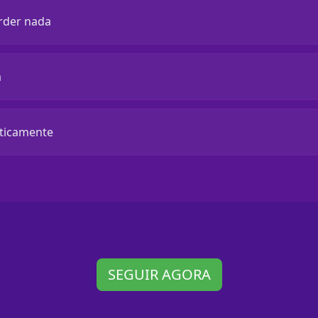
erder nada
a
aticamente
SEGUIR AGORA