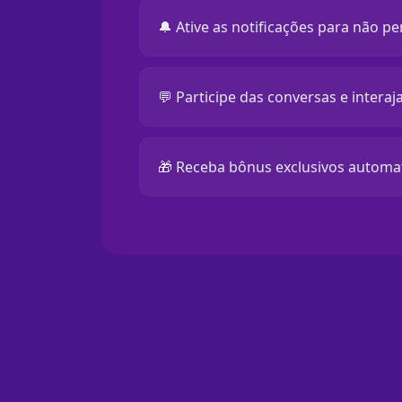
🔔 Ative as notificações para não p
💬 Participe das conversas e interaj
🎁 Receba bônus exclusivos autom