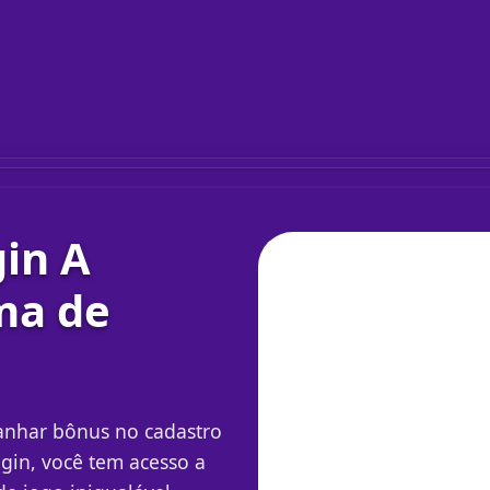
in A
ma de
anhar bônus no cadastro
in, você tem acesso a