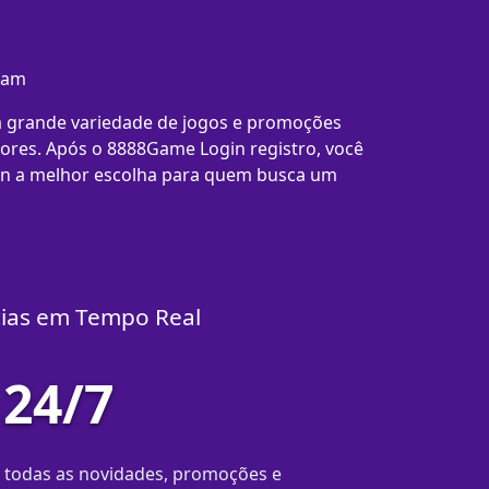
ram
a grande variedade de jogos e promoções
adores. Após o 8888Game Login registro, você
gin a melhor escolha para quem busca um
cias em Tempo Real
24/7
e todas as novidades, promoções e