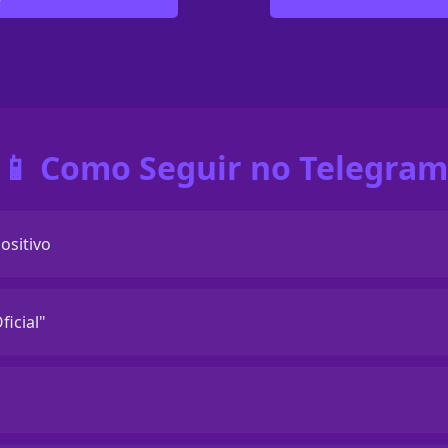
📱 Como Seguir no Telegram
ositivo
icial"