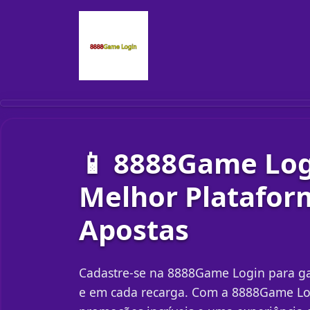
📱 8888Game Log
Melhor Platafor
Apostas
Cadastre-se na 8888Game Login para g
e em cada recarga. Com a 8888Game Log