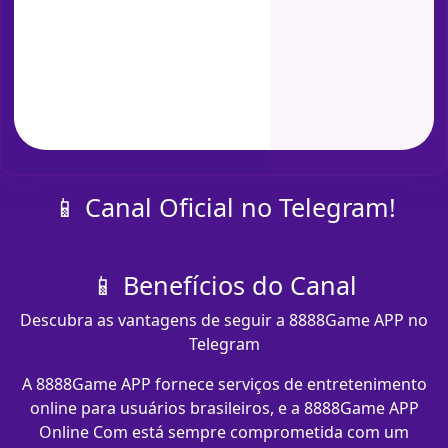
📱 Canal Oficial no Telegram!
📱 Benefícios do Canal
Descubra as vantagens de seguir a 8888Game APP no
Telegram
A 8888Game APP fornece serviços de entretenimento
online para usuários brasileiros, e a 8888Game APP
Online Com está sempre comprometida com um