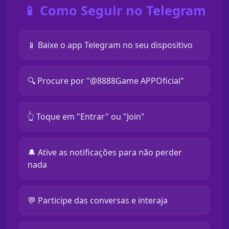
📱 Como Seguir no Telegram
📱 Baixe o app Telegram no seu dispositivo
🔍 Procure por "@8888Game APPOficial"
👆 Toque em "Entrar" ou "Join"
🔔 Ative as notificações para não perder
nada
💬 Participe das conversas e interaja