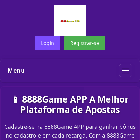
Login
Registrar-se
Menu
📱 8888Game APP A Melhor
Plataforma de Apostas
Cadastre-se na 8888Game APP para ganhar bônus
no cadastro e em cada recarga. Com a 8888Game