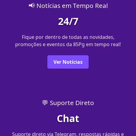
📢 Notícias em Tempo Real
24/7
Fique por dentro de todas as novidades,
promoções e eventos da 85Pg em tempo real!
Ver Notícias
💬 Suporte Direto
Chat
Suporte direto via Telegram, respostas rápidas e