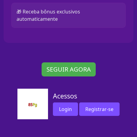
🎁 Receba bônus exclusivos
automaticamente
SEGUIR AGORA
Acessos
Login
Registrar-se