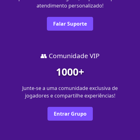
atendimento personalizado!
Falar Suporte
👥 Comunidade VIP
1000+
Junte-se a uma comunidade exclusiva de
jogadores e compartilhe experiências!
Entrar Grupo