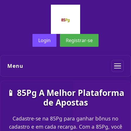
Login
Registrar-se
Menu
📱 85Pg A Melhor Plataforma
de Apostas
Cadastre-se na 85Pg para ganhar bônus no
cadastro e em cada recarga. Com a 85Pg, você