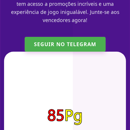
tem acesso a promoções incríveis e uma
experiência de jogo inigualável. Junte-se aos
vencedores agora!
SEGUIR NO TELEGRAM