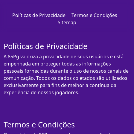
Políticas de Privacidade
Termos e Condições
Sitemap
Políticas de Privacidade
A 85Pg valoriza a privacidade de seus usuários e está
empenhada em proteger todas as informações
pessoais fornecidas durante o uso de nossos canais de
comunicação. Todos os dados coletados são utilizados
exclusivamente para fins de melhoria contínua da
experiência de nossos jogadores.
Termos e Condições