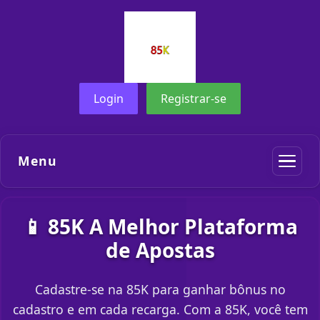
Login
Registrar-se
Menu
📱 85K A Melhor Plataforma
de Apostas
Cadastre-se na 85K para ganhar bônus no
cadastro e em cada recarga. Com a 85K, você tem