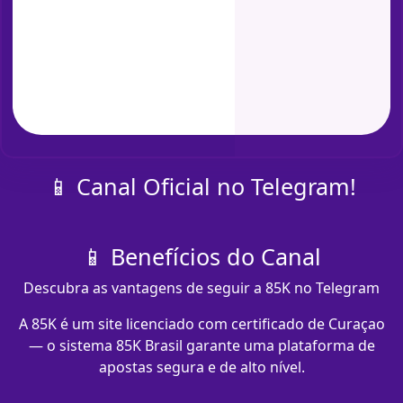
📱 Canal Oficial no Telegram!
📱 Benefícios do Canal
Descubra as vantagens de seguir a 85K no Telegram
A 85K é um site licenciado com certificado de Curaçao
— o sistema 85K Brasil garante uma plataforma de
apostas segura e de alto nível.