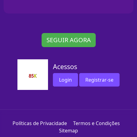
SEGUIR AGORA
Acessos
Login
Registrar-se
Políticas de Privacidade
Termos e Condições
Sitemap