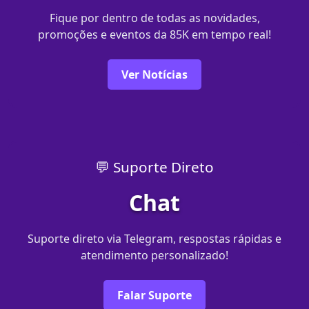
Fique por dentro de todas as novidades,
promoções e eventos da 85K em tempo real!
Ver Notícias
💬 Suporte Direto
Chat
Suporte direto via Telegram, respostas rápidas e
atendimento personalizado!
Falar Suporte