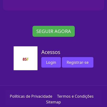
SEGUIR AGORA
Acessos
Login
Registrar-se
Políticas de Privacidade
Termos e Condições
Sitemap