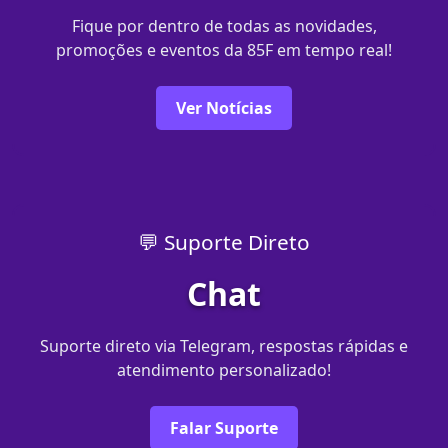
Fique por dentro de todas as novidades,
promoções e eventos da 85F em tempo real!
Ver Notícias
💬 Suporte Direto
Chat
Suporte direto via Telegram, respostas rápidas e
atendimento personalizado!
Falar Suporte