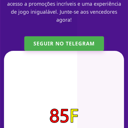
acesso a promoções incríveis e uma experiência
de jogo inigualável. Junte-se aos vencedores
agora!
SEGUIR NO TELEGRAM