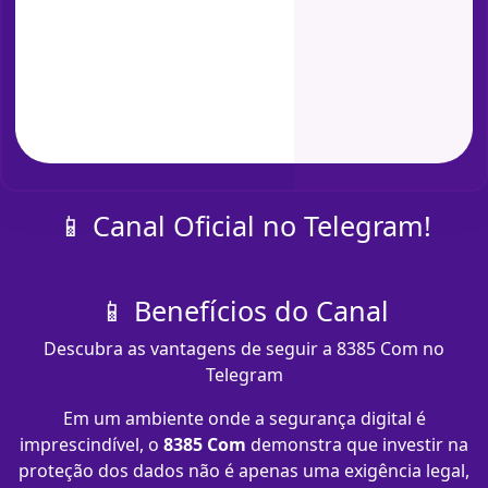
📱 Canal Oficial no Telegram!
📱 Benefícios do Canal
Descubra as vantagens de seguir a 8385 Com no
Telegram
Em um ambiente onde a segurança digital é
imprescindível, o
8385 Com
demonstra que investir na
proteção dos dados não é apenas uma exigência legal,