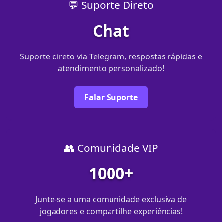
💬 Suporte Direto
Chat
Suporte direto via Telegram, respostas rápidas e
atendimento personalizado!
Falar Suporte
👥 Comunidade VIP
1000+
Junte-se a uma comunidade exclusiva de
jogadores e compartilhe experiências!