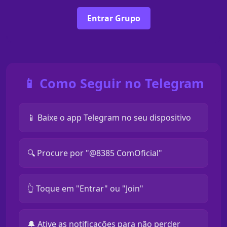
Entrar Grupo
📱 Como Seguir no Telegram
📱 Baixe o app Telegram no seu dispositivo
🔍 Procure por "@8385 ComOficial"
👆 Toque em "Entrar" ou "Join"
🔔 Ative as notificações para não perder