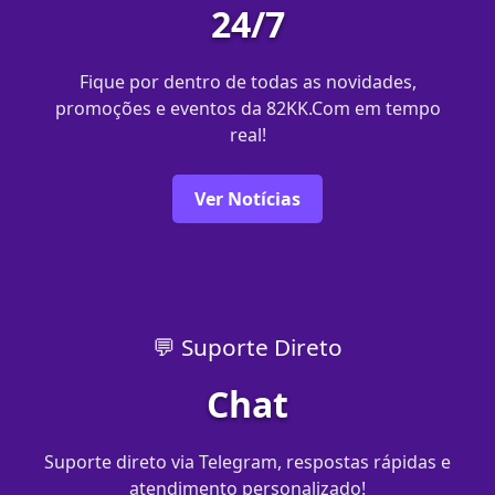
24/7
Fique por dentro de todas as novidades,
promoções e eventos da 82KK.Com em tempo
real!
Ver Notícias
💬 Suporte Direto
Chat
Suporte direto via Telegram, respostas rápidas e
atendimento personalizado!