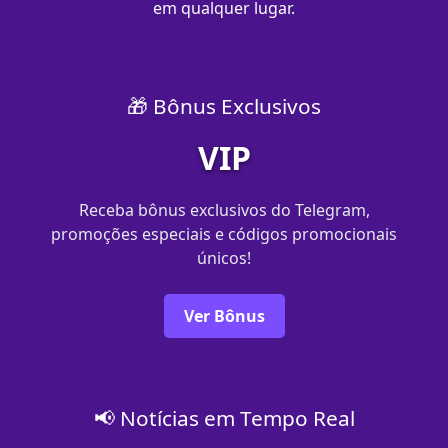
em qualquer lugar.
🎁 Bônus Exclusivos
VIP
Receba bônus exclusivos do Telegram,
promoções especiais e códigos promocionais
únicos!
Ver Bônus
📢 Notícias em Tempo Real