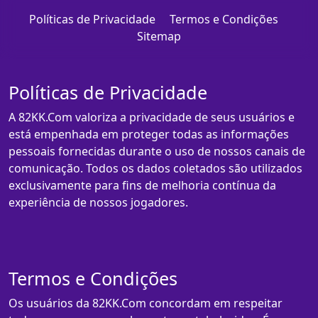
Políticas de Privacidade
Termos e Condições
Sitemap
Políticas de Privacidade
A 82KK.Com valoriza a privacidade de seus usuários e
está empenhada em proteger todas as informações
pessoais fornecidas durante o uso de nossos canais de
comunicação. Todos os dados coletados são utilizados
exclusivamente para fins de melhoria contínua da
experiência de nossos jogadores.
Termos e Condições
Os usuários da 82KK.Com concordam em respeitar