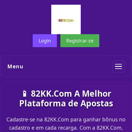
Login
Registrar-se
Menu
📱 82KK.Com A Melhor
Plataforma de Apostas
Cadastre-se na 82KK.Com para ganhar bônus no
cadastro e em cada recarga. Com a 82KK.Com,