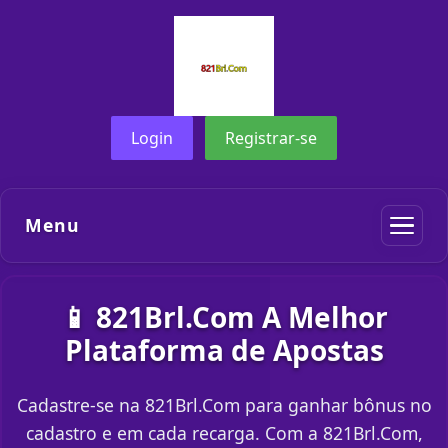
Login
Registrar-se
Menu
📱 821Brl.Com A Melhor
Plataforma de Apostas
Cadastre-se na 821Brl.Com para ganhar bônus no
cadastro e em cada recarga. Com a 821Brl.Com,