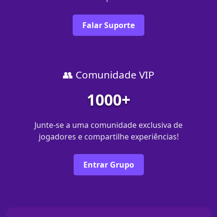
Falar Suporte
👥 Comunidade VIP
1000+
Junte-se a uma comunidade exclusiva de
jogadores e compartilhe experiências!
Entrar Grupo