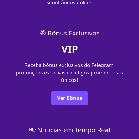
simultâneos online.
🎁 Bônus Exclusivos
VIP
Receba bônus exclusivos do Telegram,
promoções especiais e códigos promocionais
únicos!
Ver Bônus
📢 Notícias em Tempo Real