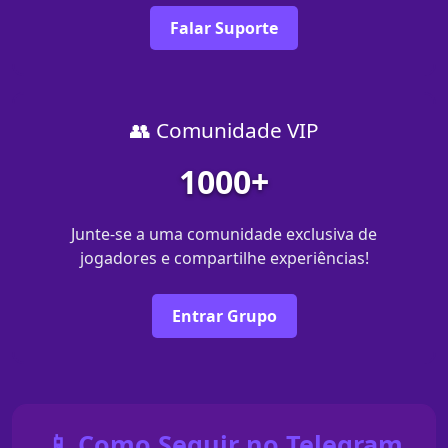
Falar Suporte
👥 Comunidade VIP
1000+
Junte-se a uma comunidade exclusiva de
jogadores e compartilhe experiências!
Entrar Grupo
📱 Como Seguir no Telegram