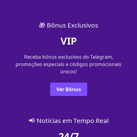
🎁 Bônus Exclusivos
VIP
Receba bônus exclusivos do Telegram,
promoções especiais e códigos promocionais
únicos!
Ver Bônus
📢 Notícias em Tempo Real
24/7