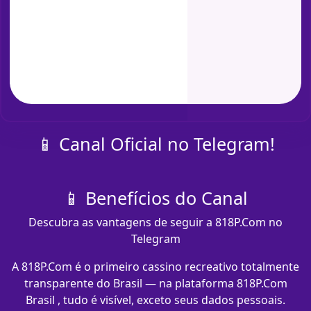
📱 Canal Oficial no Telegram!
📱 Benefícios do Canal
Descubra as vantagens de seguir a 818P.Com no
Telegram
A 818P.Com é o primeiro cassino recreativo totalmente
transparente do Brasil — na plataforma 818P.Com
Brasil , tudo é visível, exceto seus dados pessoais.