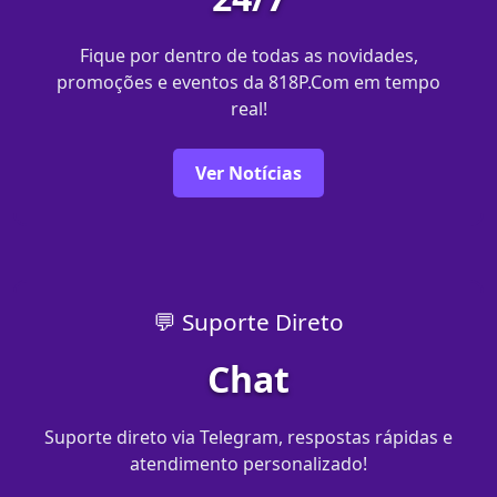
Fique por dentro de todas as novidades,
promoções e eventos da 818P.Com em tempo
real!
Ver Notícias
💬 Suporte Direto
Chat
Suporte direto via Telegram, respostas rápidas e
atendimento personalizado!