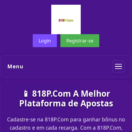
Login
Registrar-se
Menu
📱 818P.Com A Melhor
Plataforma de Apostas
Cadastre-se na 818P.Com para ganhar bônus no
cadastro e em cada recarga. Com a 818P.Com,