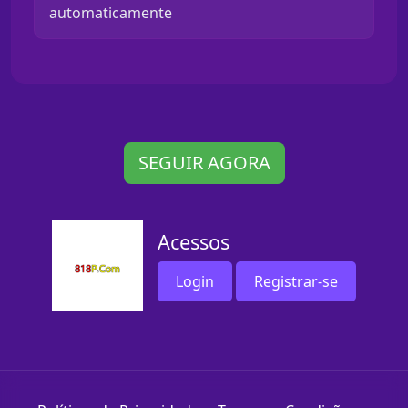
automaticamente
SEGUIR AGORA
Acessos
Login
Registrar-se