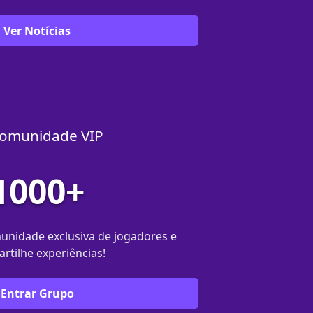
Ver Notícias
Comunidade VIP
1000+
unidade exclusiva de jogadores e
rtilhe experiências!
Entrar Grupo