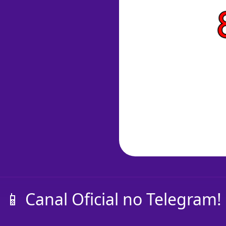
📱 Canal Oficial no Telegram!