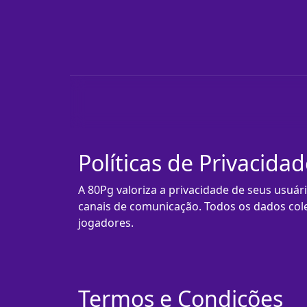
Políticas de Privacida
A 80Pg valoriza a privacidade de seus usuá
canais de comunicação. Todos os dados cole
jogadores.
Termos e Condições