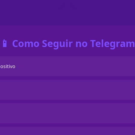
📱 Como Seguir no Telegram
ositivo