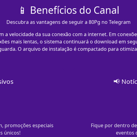
📱 Benefícios do Canal
Descubra as vantagens de seguir a 80Pg no Telegram
 a velocidade da sua conexão com a internet. Em conexões
ões mais lentas, o sistema continuará o download em segu
arda. O arquivo de instalação é compactado para otimiz
sivos
📢 Notí
m, promoções especiais
Fique por dentro d
s únicos!
eventos 