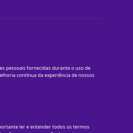
es pessoais fornecidas durante o uso de
elhoria contínua da experiência de nossos
ortante ler e entender todos os termos