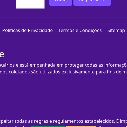
Políticas de Privacidade
Termos e Condições
Sitemap
de
usuários e está empenhada em proteger todas as informaçõ
os coletados são utilizados exclusivamente para fins de m
itar todas as regras e regulamentos estabelecidos. É imp