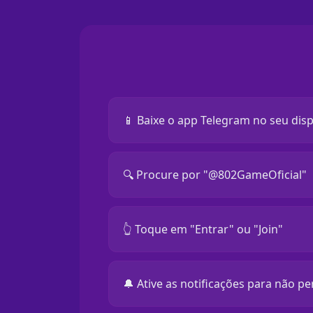
📱 Baixe o app Telegram no seu disp
🔍 Procure por "@802GameOficial"
👆 Toque em "Entrar" ou "Join"
🔔 Ative as notificações para não p