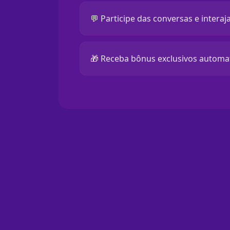
💬 Participe das conversas e interaj
🎁 Receba bônus exclusivos autom