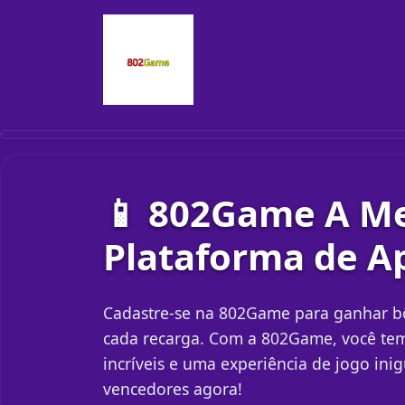
📱 802Game A M
Plataforma de A
Cadastre-se na 802Game para ganhar b
cada recarga. Com a 802Game, você te
incríveis e uma experiência de jogo inig
vencedores agora!